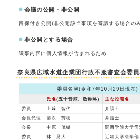
会議の公開・非公開
留保付き公開(非公開該当事項を審議する場合のみ
非公開とする場合
議事内容に個人情報が含まれるため
奈良県広域水道企業団行政不服審査会委員
委員名簿(令和7年10月29日現在)
氏名
(五十音順、敬称略)
主な役職名
委員
上﨑 智代
弁護士
会長代理
藤次 芳枝
弁護士
会長
中原 茂樹
関西学院大学司
委員
林 晃大
近畿大学法学部