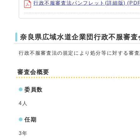
行政不服審査法パンフレット(詳細版) (PDF形
奈良県広域水道企業団行政不服審査
行政不服審査法の規定により処分等に対する審査
審査会概要
委員数
4人
任期
3年