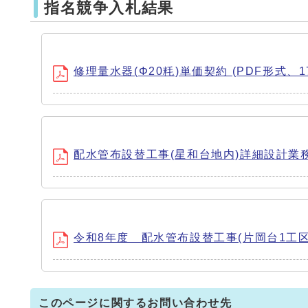
指名競争入札結果
修理量水器(Φ20粍)単価契約 (PDF形式、174
配水管布設替工事(星和台地内)詳細設計業務 (
令和8年度 配水管布設替工事(片岡台1工区) (
このページに関するお問い合わせ先