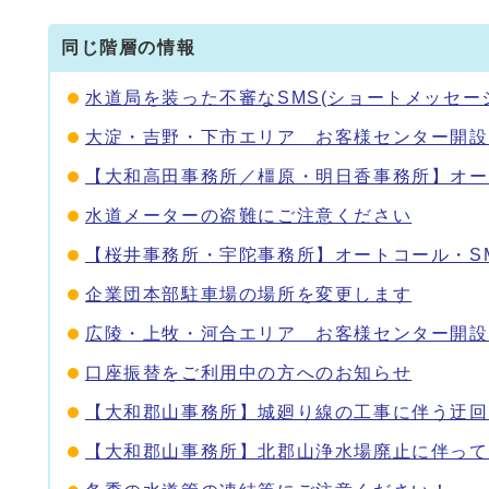
同じ階層の情報
水道局を装った不審なSMS(ショートメッセー
大淀・吉野・下市エリア お客様センター開設
【大和高田事務所／橿原・明日香事務所】オー
水道メーターの盗難にご注意ください
【桜井事務所・宇陀事務所】オートコール・S
企業団本部駐車場の場所を変更します
広陵・上牧・河合エリア お客様センター開設
口座振替をご利用中の方へのお知らせ
【大和郡山事務所】城廻り線の工事に伴う迂回
【大和郡山事務所】北郡山浄水場廃止に伴って